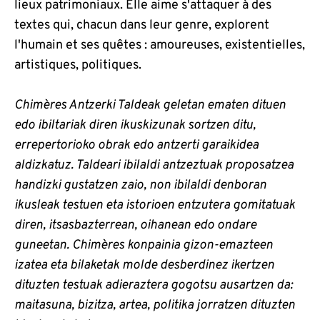
lieux patrimoniaux. Elle aime s'attaquer à des
textes qui, chacun dans leur genre, explorent
l'humain et ses quêtes : amoureuses, existentielles,
artistiques, politiques.
Chimères Antzerki Taldeak geletan ematen dituen
edo ibiltariak diren ikuskizunak sortzen ditu,
errepertorioko obrak edo antzerti garaikidea
aldizkatuz. Taldeari ibilaldi antzeztuak proposatzea
handizki gustatzen zaio, non ibilaldi denboran
ikusleak testuen eta istorioen entzutera gomitatuak
diren, itsasbazterrean, oihanean edo ondare
guneetan. Chimères konpainia gizon-emazteen
izatea eta bilaketak molde desberdinez ikertzen
dituzten testuak adieraztera gogotsu ausartzen da:
maitasuna, bizitza, artea, politika jorratzen dituzten