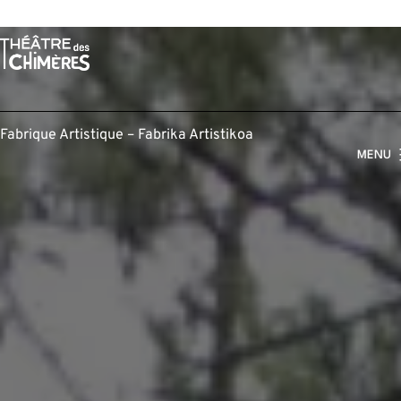
Aller
au
contenu
Fabrique Artistique – Fabrika Artistikoa
MENU