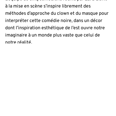
à la mise en scène s’inspire librement des
méthodes d’approche du clown et du masque pour
interpréter cette comédie noire, dans un décor
dont l’inspiration esthétique de l’est ouvre notre
imaginaire à un monde plus vaste que celui de
notre réalité.
L’équipe
:
Lara Borić, metteuse en scène
Pélagie Papillon, Hélène Bertrand, Simon
Delgrange, Jeanne Fremy, Emmanuel Demonsant,
comédiens.
La Compagnie des Astres
, issue de la séquence 8
de l’Académie de l’Union et établie dans le petit
village de Mortemart en Haute-Vienne, poursuit sa
recherche autour des grands auteurs polonais en
explorant l’œuvre de
Stanislas Ignacy Witkiewicz