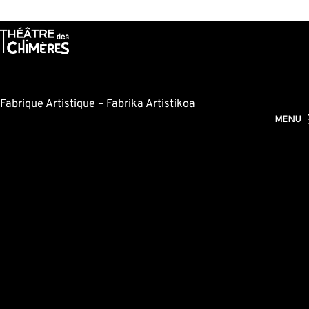
Aller
au
contenu
Fabrique Artistique – Fabrika Artistikoa
MENU